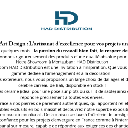
rt Design : L'artisanat d'excellence pour vos projets u
n quelques mots :
la passion du travail bien fait
,
le respect de
ctionnons rigoureusement des produits d’une qualité absolue pour 
Notre Showroom à Montauban : HAD Distribution
oom HAD Distribution est une invitation à l'inspiration. Que vous 
gamme dédiée à l'aménagement et à la décoration :
lages extérieurs, nous vous proposons un large choix de dallages
célèbre carreau de Bali, disponible en stock !
ès cérame (idéal pour une pose sur plots ou sur lit de sable) a
répondre précisément à toutes vos envies.
râce à nos pierres de parement authentiques, qui apportent relief
bles exclusifs en bois massif et découvrez notre superbe expositi
r-mesure international : De la maison de luxe à l'hôtellerie de prestig
fiance pour les projets d’envergure en France comme à l’internat
isanal sur mesure, capable de répondre aux exigences des chantier