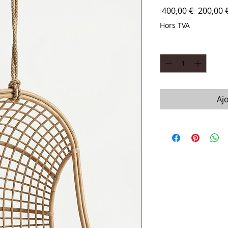
Prix orig
 400,00 € 
200,00 
Hors TVA
Quantité
*
Aj