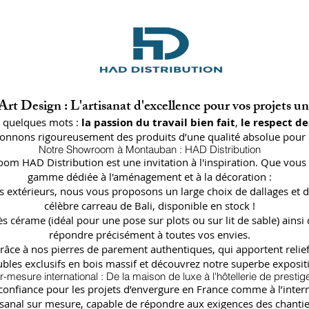
rt Design : L'artisanat d'excellence pour vos projets u
n quelques mots :
la passion du travail bien fait
,
le respect de
ctionnons rigoureusement des produits d’une qualité absolue pour 
Notre Showroom à Montauban : HAD Distribution
oom HAD Distribution est une invitation à l'inspiration. Que vous 
gamme dédiée à l'aménagement et à la décoration :
lages extérieurs, nous vous proposons un large choix de dallages
célèbre carreau de Bali, disponible en stock !
ès cérame (idéal pour une pose sur plots ou sur lit de sable) a
répondre précisément à toutes vos envies.
râce à nos pierres de parement authentiques, qui apportent relief
bles exclusifs en bois massif et découvrez notre superbe expositi
r-mesure international : De la maison de luxe à l'hôtellerie de prestig
fiance pour les projets d’envergure en France comme à l’internat
isanal sur mesure, capable de répondre aux exigences des chantier