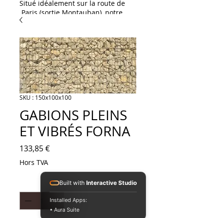
Situé idéalement sur la route de
Paris (sortie Montauban), notre
showroom HAD Distribution est
une invitation à l'inspiration. Que
vous soyez un particulier ou un
professionnel, venez découvrir
notre large gamme dédiée à
l'aménagement et à la décoration
:
L'excellence pour vos
extérieurs & piscines :
SKU : 150x100x100
Spécialistes des habillages
GABIONS PLEINS
extérieurs, nous vous proposons
un large choix de dallages et de
ET VIBRÉS FORNA
margelles de piscine. Succombez
notamment au charme exotique
Prix
133,85 €
du célèbre carreau de Bali,
disponible en stock !
Hors TVA
Solutions céramiques &
carrelages : Découvrez notre
Quantité
*
Built with
Interactive Studio
sélection de grès cérame (idéal
pour une pose sur plots ou sur lit
Installed Apps:
de sable) ainsi qu'une gamme
• Aura Suite
complète de carrelages