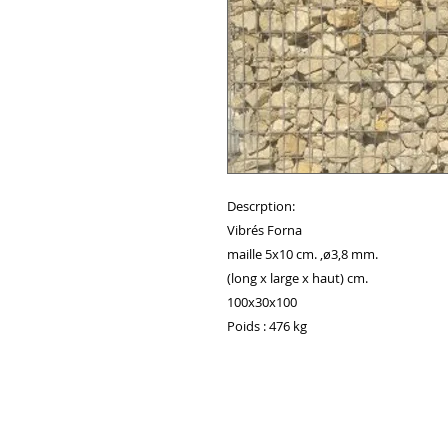
Descrption:
Vibrés Forna
maille 5x10 cm. ,ø3,8 mm.
(long x large x haut) cm.
100x30x100
Poids : 476 kg