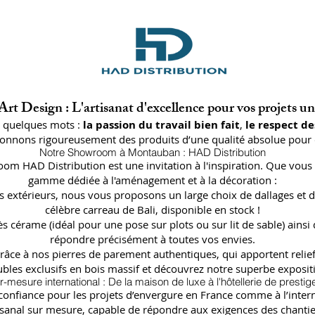
rt Design : L'artisanat d'excellence pour vos projets u
n quelques mots :
la passion du travail bien fait
,
le respect de
ctionnons rigoureusement des produits d’une qualité absolue pour 
Notre Showroom à Montauban : HAD Distribution
oom HAD Distribution est une invitation à l'inspiration. Que vous 
gamme dédiée à l'aménagement et à la décoration :
lages extérieurs, nous vous proposons un large choix de dallages
célèbre carreau de Bali, disponible en stock !
ès cérame (idéal pour une pose sur plots ou sur lit de sable) a
répondre précisément à toutes vos envies.
râce à nos pierres de parement authentiques, qui apportent relief
bles exclusifs en bois massif et découvrez notre superbe expositi
r-mesure international : De la maison de luxe à l'hôtellerie de prestig
fiance pour les projets d’envergure en France comme à l’internat
isanal sur mesure, capable de répondre aux exigences des chantier