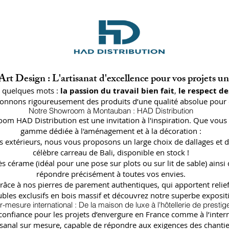
rt Design : L'artisanat d'excellence pour vos projets u
n quelques mots :
la passion du travail bien fait
,
le respect de
ctionnons rigoureusement des produits d’une qualité absolue pour 
Notre Showroom à Montauban : HAD Distribution
oom HAD Distribution est une invitation à l'inspiration. Que vous 
gamme dédiée à l'aménagement et à la décoration :
lages extérieurs, nous vous proposons un large choix de dallages
célèbre carreau de Bali, disponible en stock !
ès cérame (idéal pour une pose sur plots ou sur lit de sable) a
répondre précisément à toutes vos envies.
râce à nos pierres de parement authentiques, qui apportent relief
bles exclusifs en bois massif et découvrez notre superbe expositi
r-mesure international : De la maison de luxe à l'hôtellerie de prestig
fiance pour les projets d’envergure en France comme à l’internat
isanal sur mesure, capable de répondre aux exigences des chantier