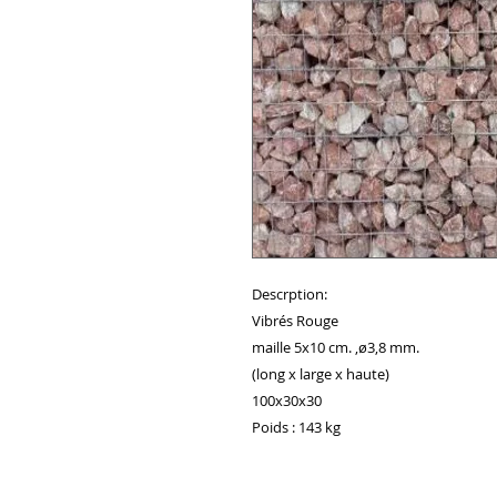
Descrption:
Vibrés Rouge
maille 5x10 cm. ,ø3,8 mm.
(long x large x haute)
100x30x30
Poids : 143 kg