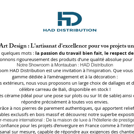
rt Design : L'artisanat d'excellence pour vos projets u
n quelques mots :
la passion du travail bien fait
,
le respect de
ctionnons rigoureusement des produits d’une qualité absolue pour 
Notre Showroom à Montauban : HAD Distribution
oom HAD Distribution est une invitation à l'inspiration. Que vous 
gamme dédiée à l'aménagement et à la décoration :
lages extérieurs, nous vous proposons un large choix de dallages
célèbre carreau de Bali, disponible en stock !
ès cérame (idéal pour une pose sur plots ou sur lit de sable) a
répondre précisément à toutes vos envies.
râce à nos pierres de parement authentiques, qui apportent relief
bles exclusifs en bois massif et découvrez notre superbe expositi
r-mesure international : De la maison de luxe à l'hôtellerie de prestig
fiance pour les projets d’envergure en France comme à l’internat
isanal sur mesure, capable de répondre aux exigences des chantier