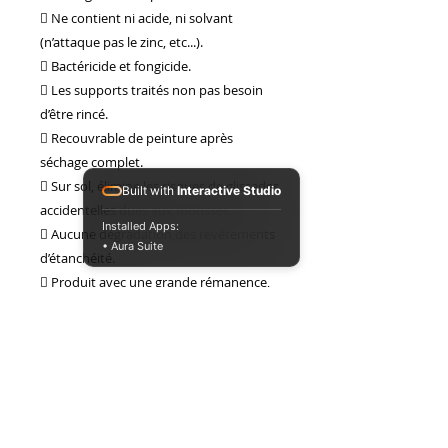
 Ne contient ni acide, ni solvant
ressemble.
(n’attaque pas le zinc, etc...).
 Bactéricide et fongicide.
 Les supports traités non pas besoin
d’être rincé.
 Recouvrable de peinture après
séchage complet.
 Sur sol, élimine les risques de glissades
Built with
Interactive Studio
accidentelles dues aux mousses.
Installed Apps:
 Aucune dégradation des revêtements
• Aura Suite
d’étanchéité.
 Produit avec une grande rémanence,
n’altère pas le support et lui redonne
son éclat.
MODE D’EMPLOI :
Éliminer les agrégats importants de
mousse par grattage ou au jet d’eau