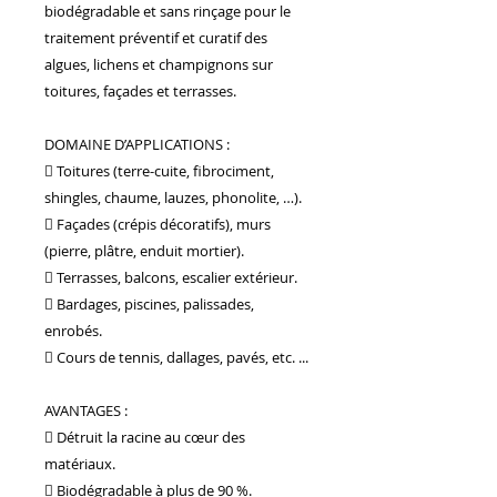
biodégradable et sans rinçage pour le
nous maîtrisons la création de
mobilier artisanal sur mesure,
traitement préventif et curatif des
capable de répondre aux
algues, lichens et champignons sur
exigences des chantiers les plus
toitures, façades et terrasses.
prestigieux.
Nous accompagnons les villas de
luxe ainsi que les grands noms de
DOMAINE D’APPLICATIONS :
l'hôtellerie, à l'image du Groupe
 Toitures (terre-cuite, fibrociment,
Accor à travers le monde. Notre
shingles, chaume, lauzes, phonolite, …).
plus belle carte de visite ? La
réalisation de plus de 70 % du
 Façades (crépis décoratifs), murs
mobilier de l'hôtel Habitation
(pierre, plâtre, enduit mortier).
Saint-Charles en Guadeloupe, un
 Terrasses, balcons, escalier extérieur.
projet d'exception qui illustre
 Bardages, piscines, palissades,
notre savoir-faire et notre
capacité à livrer des volumes
enrobés.
importants sans jamais transiger
 Cours de tennis, dallages, pavés, etc. ...
sur la qualité artisanale.
Un projet ? Une envie de sur-
AVANTAGES :
mesure ? Venez nous rencontrer
dans notre showroom à
 Détruit la racine au cœur des
Montauban ou contactez-nous
matériaux.
pour concevoir ensemble
 Biodégradable à plus de 90 %.
l'aménagement qui vous