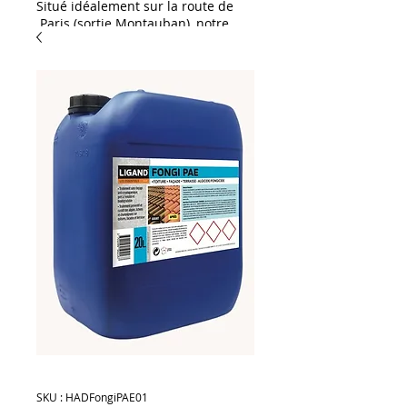
Situé idéalement sur la route de
Paris (sortie Montauban), notre
showroom HAD Distribution est
une invitation à l'inspiration. Que
vous soyez un particulier ou un
professionnel, venez découvrir
notre large gamme dédiée à
l'aménagement et à la décoration
:
L'excellence pour vos
extérieurs & piscines :
Spécialistes des habillages
extérieurs, nous vous proposons
un large choix de dallages et de
margelles de piscine. Succombez
notamment au charme exotique
du célèbre carreau de Bali,
disponible en stock !
Solutions céramiques &
carrelages : Découvrez notre
sélection de grès cérame (idéal
pour une pose sur plots ou sur lit
de sable) ainsi qu'une gamme
SKU : HADFongiPAE01
complète de carrelages