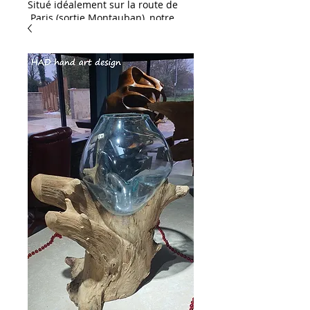
Situé idéalement sur la route de
Paris (sortie Montauban), notre
showroom HAD Distribution est
une invitation à l'inspiration. Que
vous soyez un particulier ou un
professionnel, venez découvrir
notre large gamme dédiée à
l'aménagement et à la décoration
:
L'excellence pour vos
extérieurs & piscines :
Spécialistes des habillages
extérieurs, nous vous proposons
un large choix de dallages et de
margelles de piscine. Succombez
notamment au charme exotique
du célèbre carreau de Bali,
disponible en stock !
Solutions céramiques &
carrelages : Découvrez notre
sélection de grès cérame (idéal
pour une pose sur plots ou sur lit
de sable) ainsi qu'une gamme
complète de carrelages