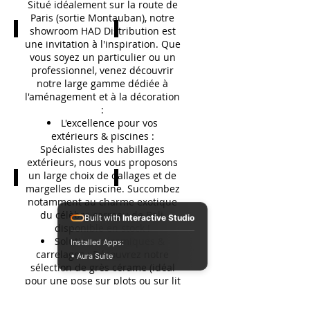
Situé idéalement sur la route de
Paris (sortie Montauban), notre
showroom HAD Distribution est
une invitation à l'inspiration. Que
vous soyez un particulier ou un
professionnel, venez découvrir
notre large gamme dédiée à
l'aménagement et à la décoration
:
L'excellence pour vos
extérieurs & piscines :
Spécialistes des habillages
extérieurs, nous vous proposons
un large choix de dallages et de
margelles de piscine. Succombez
notamment au charme exotique
du célèbre carreau de Bali,
Built with
Interactive Studio
disponible en stock !
Solutions céramiques &
Installed Apps:
carrelages : Découvrez notre
• Aura Suite
sélection de grès cérame (idéal
pour une pose sur plots ou sur lit
de sable) ainsi qu'une gamme
complète de carrelages