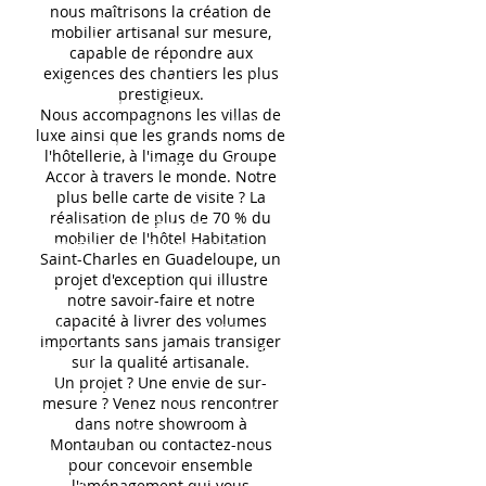
nous maîtrisons la création de
partenaires.
mobilier artisanal sur mesure,
Suivant le montant de votre
capable de répondre aux
facture, ou information
exigences des chantiers les plus
complémentaire dans la boutique,
prestigieux.
la livraison peut être offerte.
Nous accompagnons les villas de
La livraison s'effectuera à l'adresse
luxe ainsi que les grands noms de
de livraison indiquée sur votre
l'hôtellerie, à l'image du Groupe
commande ou à défaut à l'adresse
Accor à travers le monde. Notre
de facturation.
plus belle carte de visite ? La
réalisation de plus de 70 % du
LIVRAISON EN FRANCE
mobilier de l'hôtel Habitation
CONTINENTALE (HORS ILES) :
Saint-Charles en Guadeloupe, un
projet d'exception qui illustre
Pour toute commande passée par
notre savoir-faire et notre
Internet, nous assurons une
capacité à livrer des volumes
fabrication et une expédition sous
importants sans jamais transiger
3 à 7 (jours ouvrés), ou davantage
sur la qualité artisanale.
dans le cas des teintes ou de
Un projet ? Une envie de sur-
fabrication sur mesure, dans toute
mesure ? Venez nous rencontrer
la France métropolitaine sauf
dans notre showroom à
dans le cas d'un article non-
Montauban ou contactez-nous
disponible, d'un problème lié au
pour concevoir ensemble
transporteur ou tout autres
l'aménagement qui vous