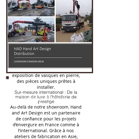
disponibles sur demande pour
répondre précisément à toutes
vos envies.
Matière et Relief : Sublimez
vos murs grâce à nos pierres de
parement authentiques, qui
apportent relief et élégance à vos
façades ou intérieurs.
Mobilier & Décoration :
Habillez votre intérieur avec nos
meubles exclusifs en bois massif
et découvrez notre superbe
exposition de vasques en pierre,
des pièces uniques prêtes à
LIVRAISON :
installer.
Sur-mesure international : De la
maison de luxe à l'hôtellerie de
Les frais de livraison sont
prestige
variables en fonction du poids et
Au-delà de notre showroom, Hand
de la valeur des articles à livrer et
and Art Design est un partenaire
inclus les frais d'emballage,
de confiance pour les projets
assurance, préparation de l'envoi.
d’envergure en France comme à
Nous expédions sur toute la
l’international. Grâce à nos
France, l'Europe et à
ateliers de fabrication en Asie,
l'international avec nos