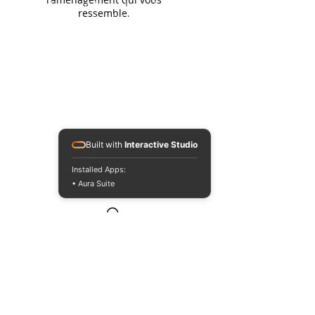
problèmes indépendants de la
ressemble.
volonté de la Société HAND ART
DESIGN, Certaines options
spécifiques peuvent nécessiter un
délai supplémentaire qui sera
mentionné à la prise de
commande.
Pour les livraisons hors France
continentale, prévoir des frais de
port additionnels, notre service
logistique vous recontactera dans
Built with
Interactive Studio
les plus brefs délais.
Installed Apps:
• Aura Suite
DÉLAI :
Le délai de livraison est variable
suivant la provenance du produit
ainsi ainsi que votre adresse
nationale ou internationale.
Pour une livraison nationale,
comptez de 3 jours à 7 jours jours
ouvrables.
Pour une livraison Europe,