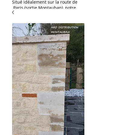
Situé idéalement sur la route de
Paris (sortie Montauban), notre
showroom HAD Distribution est
une invitation à l'inspiration. Que
vous soyez un particulier ou un
professionnel, venez découvrir
notre large gamme dédiée à
l'aménagement et à la décoration
:
L'excellence pour vos
extérieurs & piscines :
Spécialistes des habillages
extérieurs, nous vous proposons
un large choix de dallages et de
margelles de piscine. Succombez
notamment au charme exotique
du célèbre carreau de Bali,
disponible en stock !
Solutions céramiques &
carrelages : Découvrez notre
sélection de grès cérame (idéal
pour une pose sur plots ou sur lit
de sable) ainsi qu'une gamme
complète de carrelages