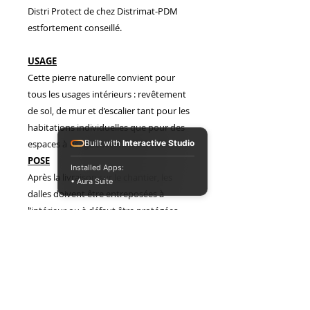
Distri Protect de chez Distrimat-PDM
ressemble.
estfortement conseillé.
USAGE
Cette pierre naturelle convient pour
tous les usages intérieurs : revêtement
de sol, de mur et d’escalier tant pour les
habitations individuelles que pour des
espaces à usage collectif modéré.
Built with
Interactive Studio
POSE
Installed Apps:
Après la livraison sur le chantier, les
• Aura Suite
dalles doivent être entreposées à
l’intérieur ou à défaut être protégées
contre la
pluie et le gel.
Si les dalles sont abîmées, cassées ou
présentent des défauts visuels
apparents par rapport aux échantillons,
il est