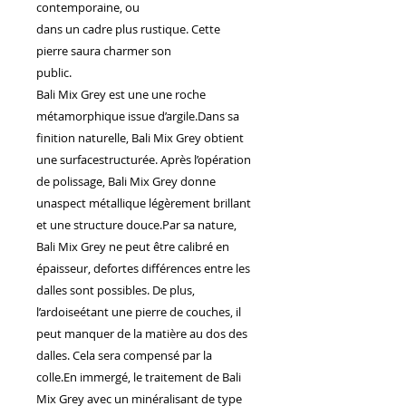
contemporaine, ou
nous maîtrisons la création de
mobilier artisanal sur mesure,
dans un cadre plus rustique. Cette
capable de répondre aux
pierre saura charmer son
exigences des chantiers les plus
public.
prestigieux.
Bali Mix Grey est une une roche
Nous accompagnons les villas de
luxe ainsi que les grands noms de
métamorphique issue d’argile.Dans sa
l'hôtellerie, à l'image du Groupe
finition naturelle, Bali Mix Grey obtient
Accor à travers le monde. Notre
une surfacestructurée. Après l’opération
plus belle carte de visite ? La
de polissage, Bali Mix Grey donne
réalisation de plus de 70 % du
mobilier de l'hôtel Habitation
unaspect métallique légèrement brillant
Saint-Charles en Guadeloupe, un
et une structure douce.Par sa nature,
projet d'exception qui illustre
Bali Mix Grey ne peut être calibré en
notre savoir-faire et notre
capacité à livrer des volumes
épaisseur, defortes différences entre les
importants sans jamais transiger
dalles sont possibles. De plus,
sur la qualité artisanale.
l’ardoiseétant une pierre de couches, il
Un projet ? Une envie de sur-
peut manquer de la matière au dos des
mesure ? Venez nous rencontrer
dans notre showroom à
dalles. Cela sera compensé par la
Montauban ou contactez-nous
colle.En immergé, le traitement de Bali
pour concevoir ensemble
Mix Grey avec un minéralisant de type
l'aménagement qui vous