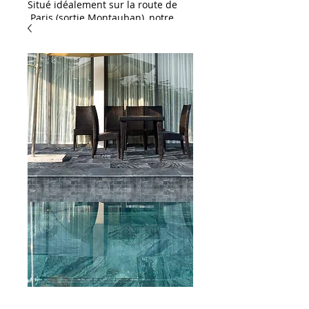
Situé idéalement sur la route de
Paris (sortie Montauban), notre
showroom HAD Distribution est
une invitation à l'inspiration. Que
vous soyez un particulier ou un
professionnel, venez découvrir
notre large gamme dédiée à
l'aménagement et à la décoration
:
L'excellence pour vos
extérieurs & piscines :
Spécialistes des habillages
extérieurs, nous vous proposons
un large choix de dallages et de
margelles de piscine. Succombez
notamment au charme exotique
du célèbre carreau de Bali,
disponible en stock !
Solutions céramiques &
carrelages : Découvrez notre
sélection de grès cérame (idéal
pour une pose sur plots ou sur lit
de sable) ainsi qu'une gamme
complète de carrelages