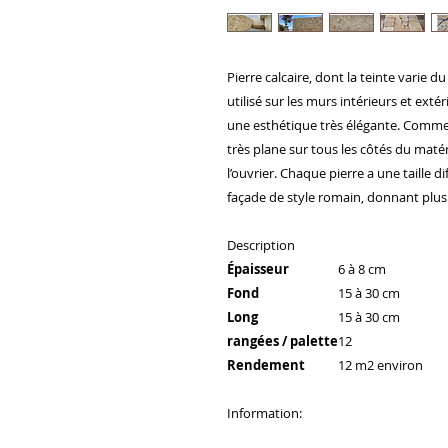
Pierre calcaire, dont la teinte varie d
utilisé sur les murs intérieurs et ext
une esthétique très élégante. Comme il 
très plane sur tous les côtés du maté
l’ouvrier. Chaque pierre a une taille 
façade de style romain, donnant plus 
Description
Épaisseur
6 à 8 cm
Fond
15 à 30 cm
Long
15 à 30 cm
rangées / palette
12
Rendement
12 m2 environ
Information: