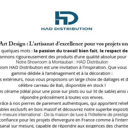
rt Design : L'artisanat d'excellence pour vos projets u
n quelques mots :
la passion du travail bien fait
,
le respect de
ctionnons rigoureusement des produits d’une qualité absolue pour 
Notre Showroom à Montauban : HAD Distribution
oom HAD Distribution est une invitation à l'inspiration. Que vous 
gamme dédiée à l'aménagement et à la décoration :
lages extérieurs, nous vous proposons un large choix de dallages
célèbre carreau de Bali, disponible en stock !
ès cérame (idéal pour une pose sur plots ou sur lit de sable) a
répondre précisément à toutes vos envies.
râce à nos pierres de parement authentiques, qui apportent relief
bles exclusifs en bois massif et découvrez notre superbe expositi
r-mesure international : De la maison de luxe à l'hôtellerie de prestig
fiance pour les projets d’envergure en France comme à l’internat
isanal sur mesure, capable de répondre aux exigences des chantier