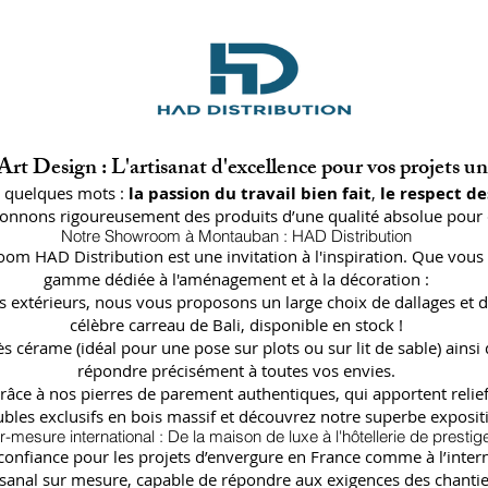
rt Design : L'artisanat d'excellence pour vos projets u
n quelques mots :
la passion du travail bien fait
,
le respect de
ctionnons rigoureusement des produits d’une qualité absolue pour 
Notre Showroom à Montauban : HAD Distribution
oom HAD Distribution est une invitation à l'inspiration. Que vous 
gamme dédiée à l'aménagement et à la décoration :
lages extérieurs, nous vous proposons un large choix de dallages
célèbre carreau de Bali, disponible en stock !
ès cérame (idéal pour une pose sur plots ou sur lit de sable) a
répondre précisément à toutes vos envies.
râce à nos pierres de parement authentiques, qui apportent relief
bles exclusifs en bois massif et découvrez notre superbe expositi
r-mesure international : De la maison de luxe à l'hôtellerie de prestig
fiance pour les projets d’envergure en France comme à l’internat
isanal sur mesure, capable de répondre aux exigences des chantier