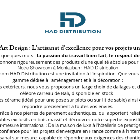
rt Design : L'artisanat d'excellence pour vos projets u
n quelques mots :
la passion du travail bien fait
,
le respect de
ctionnons rigoureusement des produits d’une qualité absolue pour 
Notre Showroom à Montauban : HAD Distribution
oom HAD Distribution est une invitation à l'inspiration. Que vous 
gamme dédiée à l'aménagement et à la décoration :
lages extérieurs, nous vous proposons un large choix de dallages
célèbre carreau de Bali, disponible en stock !
ès cérame (idéal pour une pose sur plots ou sur lit de sable) a
répondre précisément à toutes vos envies.
râce à nos pierres de parement authentiques, qui apportent relief
bles exclusifs en bois massif et découvrez notre superbe expositi
r-mesure international : De la maison de luxe à l'hôtellerie de prestig
fiance pour les projets d’envergure en France comme à l’internat
isanal sur mesure, capable de répondre aux exigences des chantier