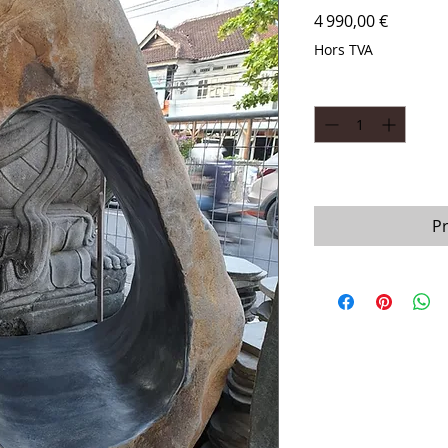
Prix
4 990,00 €
Hors TVA
Quantité
*
Prévoir 8 semaines 
P