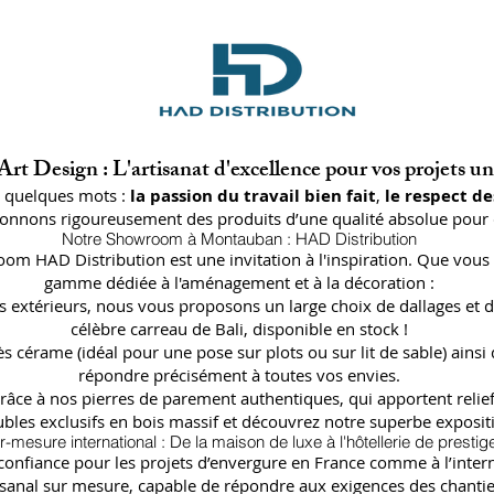
rt Design : L'artisanat d'excellence pour vos projets u
n quelques mots :
la passion du travail bien fait
,
le respect de
ctionnons rigoureusement des produits d’une qualité absolue pour 
Notre Showroom à Montauban : HAD Distribution
oom HAD Distribution est une invitation à l'inspiration. Que vous 
gamme dédiée à l'aménagement et à la décoration :
lages extérieurs, nous vous proposons un large choix de dallages
célèbre carreau de Bali, disponible en stock !
ès cérame (idéal pour une pose sur plots ou sur lit de sable) a
répondre précisément à toutes vos envies.
râce à nos pierres de parement authentiques, qui apportent relief
bles exclusifs en bois massif et découvrez notre superbe expositi
r-mesure international : De la maison de luxe à l'hôtellerie de prestig
fiance pour les projets d’envergure en France comme à l’internat
isanal sur mesure, capable de répondre aux exigences des chantier