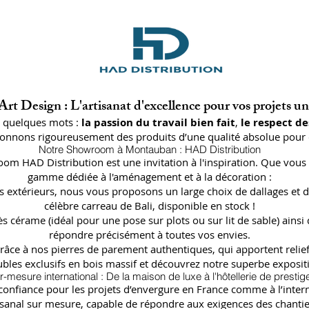
rt Design : L'artisanat d'excellence pour vos projets u
n quelques mots :
la passion du travail bien fait
,
le respect de
ctionnons rigoureusement des produits d’une qualité absolue pour 
Notre Showroom à Montauban : HAD Distribution
oom HAD Distribution est une invitation à l'inspiration. Que vous 
gamme dédiée à l'aménagement et à la décoration :
lages extérieurs, nous vous proposons un large choix de dallages
célèbre carreau de Bali, disponible en stock !
ès cérame (idéal pour une pose sur plots ou sur lit de sable) a
répondre précisément à toutes vos envies.
râce à nos pierres de parement authentiques, qui apportent relief
bles exclusifs en bois massif et découvrez notre superbe expositi
r-mesure international : De la maison de luxe à l'hôtellerie de prestig
fiance pour les projets d’envergure en France comme à l’internat
isanal sur mesure, capable de répondre aux exigences des chantier