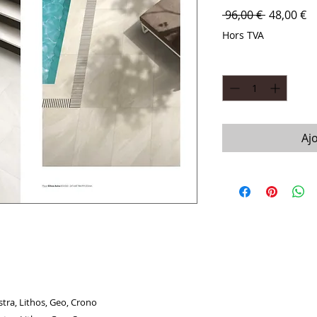
Prix origi
P
 96,00 € 
48,00 €
Hors TVA
Quantité
*
Aj
Lithos, Geo, Crono