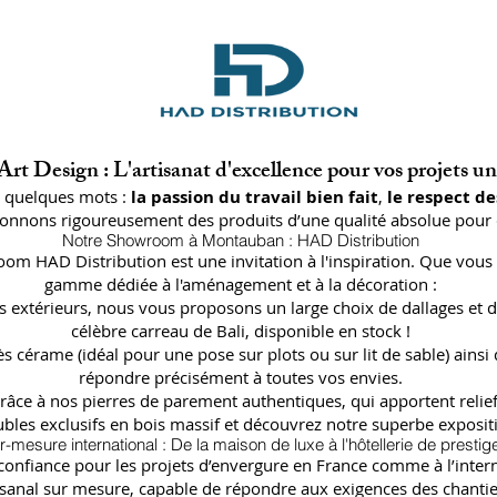
rt Design : L'artisanat d'excellence pour vos projets u
n quelques mots :
la passion du travail bien fait
,
le respect de
ctionnons rigoureusement des produits d’une qualité absolue pour 
Notre Showroom à Montauban : HAD Distribution
oom HAD Distribution est une invitation à l'inspiration. Que vous 
gamme dédiée à l'aménagement et à la décoration :
lages extérieurs, nous vous proposons un large choix de dallages
célèbre carreau de Bali, disponible en stock !
ès cérame (idéal pour une pose sur plots ou sur lit de sable) a
répondre précisément à toutes vos envies.
râce à nos pierres de parement authentiques, qui apportent relief
bles exclusifs en bois massif et découvrez notre superbe expositi
r-mesure international : De la maison de luxe à l'hôtellerie de prestig
fiance pour les projets d’envergure en France comme à l’internat
isanal sur mesure, capable de répondre aux exigences des chantier