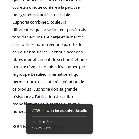
nous maîtrisons la création de
couleurs unique confère à la pelouse
mobilier artisanal sur mesure,
une grande vivacité et de la joie.
capable de répondre aux
exigences des chantiers les plus
Euphoria combine 5 couleurs
prestigieux.
différentes, qui ne se limitent pas à trois
Nous accompagnons les villas de
tons de vert, mais le beige et le marron
luxe ainsi que les grands noms de
sont utilisés pour créer une palette de
l'hôtellerie, à l'image du Groupe
Accor à travers le monde. Notre
couleurs naturelles. Fabriqué avec des
plus belle carte de visite ? La
fibres monofilament de section C et une
réalisation de plus de 70 % du
texture révolutionnaire développée par
mobilier de l'hôtel Habitation
Saint-Charles en Guadeloupe, un
le groupe Beaulieu International, qui
projet d'exception qui illustre
permet une excellente récupération de
notre savoir-faire et notre
ce produit. Euphoria doit sa grande
capacité à livrer des volumes
résistance à l’utilisation de la fibre
importants sans jamais transiger
sur la qualité artisanale.
monofilament de la section C et d’un
Un projet ? Une envie de sur-
Built with
Interactive Studio
nouveau fil texturé.
mesure ? Venez nous rencontrer
dans notre showroom à
Installed Apps:
ROULEAU 2X25m soit 50m2
Montauban ou contactez-nous
• Aura Suite
pour concevoir ensemble
l'aménagement qui vous