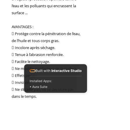
ressemble.
l’eau et les polluants qui encrassent la
surface ...
AVANTAGES :
 Protège contre la pénétration de l’eau,
de l’huile et tous corps gras.
 Incolore après séchage.
 Tenue à l’abrasion renforcée.
 Facilite le nettoyage.
 Ne modifie pas l’aspect de la surface.
Built with
Interactive Studio
 Effets perlant.
Installed Apps:
 Invisible.
• Aura Suite
 Ne s’écaille pas, ne se décolore pas
dans le temps.
 Ne forme pas de film et laisse respirer
le support.
MODE D’EMPLOI :