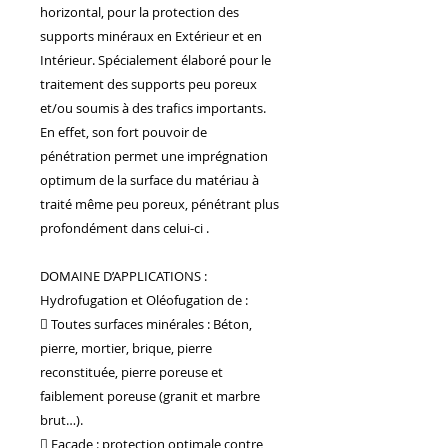
nous maîtrisons la création de
horizontal, pour la protection des
mobilier artisanal sur mesure,
supports minéraux en Extérieur et en
capable de répondre aux
Intérieur. Spécialement élaboré pour le
exigences des chantiers les plus
traitement des supports peu poreux
prestigieux.
Nous accompagnons les villas de
et/ou soumis à des trafics importants.
luxe ainsi que les grands noms de
En effet, son fort pouvoir de
l'hôtellerie, à l'image du Groupe
pénétration permet une imprégnation
Accor à travers le monde. Notre
optimum de la surface du matériau à
plus belle carte de visite ? La
réalisation de plus de 70 % du
traité même peu poreux, pénétrant plus
mobilier de l'hôtel Habitation
profondément dans celui-ci .
Saint-Charles en Guadeloupe, un
projet d'exception qui illustre
DOMAINE D’APPLICATIONS :
notre savoir-faire et notre
capacité à livrer des volumes
Hydrofugation et Oléofugation de :
importants sans jamais transiger
 Toutes surfaces minérales : Béton,
sur la qualité artisanale.
pierre, mortier, brique, pierre
Un projet ? Une envie de sur-
mesure ? Venez nous rencontrer
reconstituée, pierre poreuse et
dans notre showroom à
faiblement poreuse (granit et marbre
Montauban ou contactez-nous
brut…).
pour concevoir ensemble
 Façade : protection optimale contre
l'aménagement qui vous