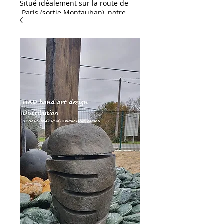
Situé idéalement sur la route de
Paris (sortie Montauban), notre
showroom HAD Distribution est
une invitation à l'inspiration. Que
vous soyez un particulier ou un
professionnel, venez découvrir
notre large gamme dédiée à
l'aménagement et à la décoration
:
L'excellence pour vos
extérieurs & piscines :
Spécialistes des habillages
extérieurs, nous vous proposons
un large choix de dallages et de
margelles de piscine. Succombez
notamment au charme exotique
du célèbre carreau de Bali,
disponible en stock !
Solutions céramiques &
carrelages : Découvrez notre
sélection de grès cérame (idéal
pour une pose sur plots ou sur lit
de sable) ainsi qu'une gamme
complète de carrelages