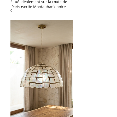
Situé idéalement sur la route de
Paris (sortie Montauban), notre
showroom HAD Distribution est
une invitation à l'inspiration. Que
vous soyez un particulier ou un
professionnel, venez découvrir
notre large gamme dédiée à
l'aménagement et à la décoration
:
L'excellence pour vos
extérieurs & piscines :
Spécialistes des habillages
extérieurs, nous vous proposons
un large choix de dallages et de
margelles de piscine. Succombez
notamment au charme exotique
du célèbre carreau de Bali,
disponible en stock !
Solutions céramiques &
carrelages : Découvrez notre
sélection de grès cérame (idéal
pour une pose sur plots ou sur lit
de sable) ainsi qu'une gamme
complète de carrelages