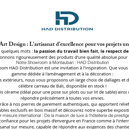
rt Design : L'artisanat d'excellence pour vos projets u
n quelques mots :
la passion du travail bien fait
,
le respect de
ctionnons rigoureusement des produits d’une qualité absolue pour 
Notre Showroom à Montauban : HAD Distribution
oom HAD Distribution est une invitation à l'inspiration. Que vous 
gamme dédiée à l'aménagement et à la décoration :
lages extérieurs, nous vous proposons un large choix de dallages
célèbre carreau de Bali, disponible en stock !
ès cérame (idéal pour une pose sur plots ou sur lit de sable) a
répondre précisément à toutes vos envies.
râce à nos pierres de parement authentiques, qui apportent relief
bles exclusifs en bois massif et découvrez notre superbe expositi
r-mesure international : De la maison de luxe à l'hôtellerie de prestig
fiance pour les projets d’envergure en France comme à l’internat
isanal sur mesure, capable de répondre aux exigences des chantier