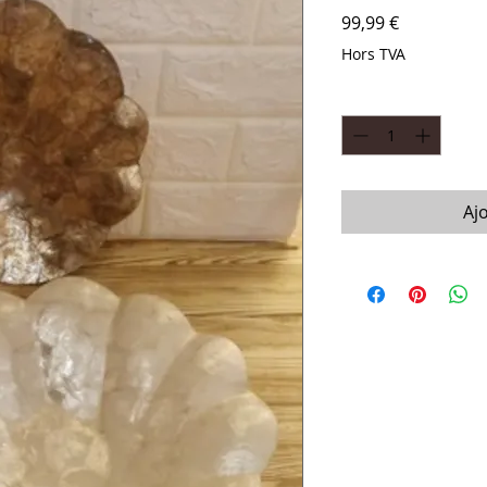
Prix
99,99 €
Hors TVA
Quantité
*
Aj