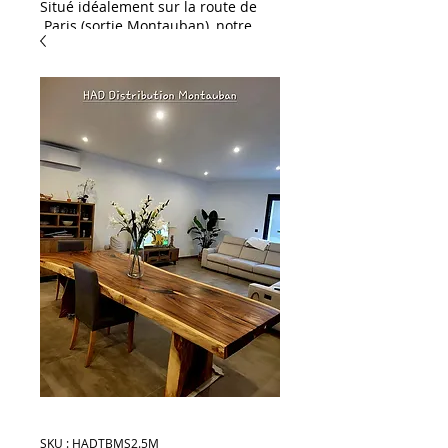
Situé idéalement sur la route de
Paris (sortie Montauban), notre
showroom HAD Distribution est
une invitation à l'inspiration. Que
vous soyez un particulier ou un
professionnel, venez découvrir
notre large gamme dédiée à
l'aménagement et à la décoration
:
L'excellence pour vos
extérieurs & piscines :
Spécialistes des habillages
extérieurs, nous vous proposons
un large choix de dallages et de
margelles de piscine. Succombez
notamment au charme exotique
du célèbre carreau de Bali,
disponible en stock !
Solutions céramiques &
carrelages : Découvrez notre
sélection de grès cérame (idéal
pour une pose sur plots ou sur lit
de sable) ainsi qu'une gamme
complète de carrelages
SKU : HADTBMS2.5M