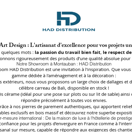
rt Design : L'artisanat d'excellence pour vos projets u
n quelques mots :
la passion du travail bien fait
,
le respect de
ctionnons rigoureusement des produits d’une qualité absolue pour 
Notre Showroom à Montauban : HAD Distribution
oom HAD Distribution est une invitation à l'inspiration. Que vous 
gamme dédiée à l'aménagement et à la décoration :
lages extérieurs, nous vous proposons un large choix de dallages
célèbre carreau de Bali, disponible en stock !
ès cérame (idéal pour une pose sur plots ou sur lit de sable) a
répondre précisément à toutes vos envies.
râce à nos pierres de parement authentiques, qui apportent relief
bles exclusifs en bois massif et découvrez notre superbe expositi
r-mesure international : De la maison de luxe à l'hôtellerie de prestig
fiance pour les projets d’envergure en France comme à l’internat
isanal sur mesure, capable de répondre aux exigences des chantier