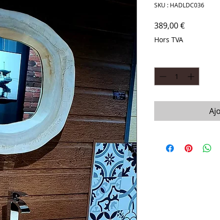
SKU : HADLDC036
Prix
389,00 €
Hors TVA
Quantité
*
Aj