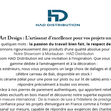
rt Design : L'artisanat d'excellence pour vos projets u
n quelques mots :
la passion du travail bien fait
,
le respect de
ctionnons rigoureusement des produits d’une qualité absolue pour 
Notre Showroom à Montauban : HAD Distribution
oom HAD Distribution est une invitation à l'inspiration. Que vous 
gamme dédiée à l'aménagement et à la décoration :
lages extérieurs, nous vous proposons un large choix de dallages
célèbre carreau de Bali, disponible en stock !
ès cérame (idéal pour une pose sur plots ou sur lit de sable) a
répondre précisément à toutes vos envies.
râce à nos pierres de parement authentiques, qui apportent relief
bles exclusifs en bois massif et découvrez notre superbe expositi
r-mesure international : De la maison de luxe à l'hôtellerie de prestig
fiance pour les projets d’envergure en France comme à l’internat
isanal sur mesure, capable de répondre aux exigences des chantier