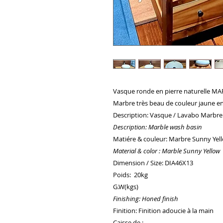
Vasque ronde en pierre naturelle MA
Marbre très beau de couleur jaune en
Description: Vasque / Lavabo Marbre
Description: Marble wash basin
Matiére & couleur: Marbre Sunny Yel
Material & color : Marble Sunny Yellow
Dimension / Size: DIA46X13
Poids: 20kg
G.W(kgs)
Finishing: Honed finish
Finition: Finition adoucie à la main
Caisse de :